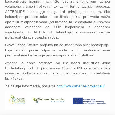
koncentracije hranjivih tvari, što rezultira smanjenjem radnog
volumena a time i troškova naknadnih fermentacijskih procesa.
AFTERLIFE tehnologije mogu biti primijenjene na različite
industrijske procese tako da se širok spektar proizvoda može
oporaviti iz otpadnih voda (od metabolita i ekstrakata s visokom
dodanom vrijednosti do PHA biopolimera s dodanom
vrijednosti). Uz AFTERLIFE tehnologiju maksimizirat će se
isplativost obrade otpadnih voda.
Glavni ishod Afterlife projekta bit će integrirano pilot postrojenje
koje koristi prave otpadne vode iz tri vodo-intenzivne
prehrambene tvrtke koje procesiraju voće, sir i slatkiše.
Afterlife je dobio sredstva od Bio-Based Industries Joint
Undertaking pod EU programom Obzor 2020 za istraživanje i
inovacije, u okviru sporazuma o dodjeli bespovratnih sredstava
br. 745737.
Za daljnje informacije, posjetite
http://www.afterlife-project.eu/