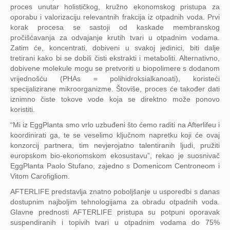
proces unutar holističkog, kružno ekonomskog pristupa za
oporabu i valorizaciju relevantnih frakcija iz otpadnih voda. Prvi
korak procesa se sastoji od kaskade membranskog
pročišćavanja za odvajanje krutih tvari u otpadnim vodama.
Zatim će, koncentrati, dobiveni u svakoj jedinici, biti dalje
tretirani kako bi se dobili čisti ekstrakti i metaboliti. Alternativno,
dobivene molekule mogu se pretvoriti u biopolimere s dodanom
vrijednošću (PHAs = polihidroksialkanoati), koristeći
specijalizirane mikroorganizme. Štoviše, proces će također dati
iznimno čiste tokove vode koja se direktno može ponovo
koristiti.
“Mi iz EggPlanta smo vrlo uzbuđeni što ćemo raditi na Afterlifeu i
koordinirati ga, te se veselimo ključnom napretku koji će ovaj
konzorcij partnera, tim nevjerojatno talentiranih ljudi, pružiti
europskom bio-ekonomskom ekosustavu”, rekao je suosnivač
EggPlanta Paolo Stufano, zajedno s Domenicom Centroneom i
Vitom Carofigliom.
AFTERLIFE predstavlja znatno poboljšanje u usporedbi s danas
dostupnim najboljim tehnologijama za obradu otpadnih voda.
Glavne prednosti AFTERLIFE pristupa su potpuni oporavak
suspendiranih i topivih tvari u otpadnim vodama do 75%