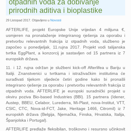
otpadnih voda za dobivanje
prirodnih aditiva i bioplastike
29 Listopad 2017
. Objavljeno u
Novosti
AFTERLIFE, projekt Europske Unije vrijedan 4 milijuna €,
usmjeren na pronalaženje integriranog rješenja za oporabu i
pretvorbu relevantnih frakcija iz otpadnih voda, službeno je
započeo u ponedjeljak, 11.rujna 2017. Projekt vodi talijanska
tvrtka EggPlant, a konzorcij je sastavljen od 15 partnera iz 7
europskih država.
11. i 12. rujna održan je službeni kick-off Afterlifea u Bariju u
Italiji. Znanstvenici u tvrtkama i istraživačkim institutima će
surađivati tijekom sljedeće četiri godine kako bi pronašli
integrirano rješenje za oporabu i pretvorbu relevantnih frakcija iz
otpadnih voda. AFTERLIFE je europski suradnički projekt u
okviru poziva Bio-based Industries (BBI). 15 partnera (Idener,
Austep, BBEU, Celabor, Lurederra, Mi-Plast, nova-Institut, VTT,
CSIC, CTC, Nova-id-FCT, Jake, Heritage 1466, Citromil) iz 7
europskih država (Belgija, Njemačka, Finska, Hrvatska, Italija,
Španjolska i Portugal).
AFTERLIFE predlaže fleksibilan, troškovno i resursno učinkovit