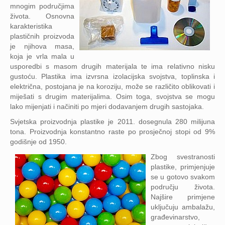
mnogim područjima
života. Osnovna
karakteristika
plastičnih proizvoda
je njihova masa,
koja je vrla mala u
usporedbi s masom drugih materijala te ima relativno nisku
gustoću. Plastika ima izvrsna izolacijska svojstva, toplinska i
električna, postojana je na koroziju, može se različito oblikovati i
miješati s drugim materijalima. Osim toga, svojstva se mogu
lako mijenjati i načiniti po mjeri dodavanjem drugih sastojaka.
Svjetska proizvodnja plastike je 2011. dosegnula 280 milijuna
tona. Proizvodnja konstantno raste po prosječnoj stopi od 9%
godišnje od 1950.
Zbog svestranosti
plastike, primjenjuje
se u gotovo svakom
području života.
Najšire primjene
uključuju ambalažu,
građevinarstvo,