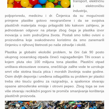
transport, električnu
i elektroničku
industriju,
poljoprivredu, medicinu i dr. Činjenica da su mogućnosti
primjene plastike gotovo neograničene i da se svojstva
plastičnih materijala mogu prilagoditi bilo kakvom zahtjevu, je
jednostavan odgovor na pitanje zbog čega je plastika izvor
inovacija u svim područjima života. Postali smo toliko ovisni o
proizvodima koje svakodnevno koristimo da smo zanemarili
činjenicu o njihovoj štetnosti po naše zdravlje i okoliš.
Plastika je globalni ekološki problem, te čini čak 90 posto
ukupnog oceanskog otpada čineći najzagađenijim Tihi ocean u
kojem pluta oko 100 milijuna tona plastike. Plastični otpad
uništava ekosustave oceana, onečišćuje zalihe vode te uzrokuje
smrt više stotina tisuća ptica i morskih životinja svake godine.
Osim divljih deponija i uređena odlagališta su problem jer plastici
treba oko tisuću godinu za razgradnju, a spalionice stvaraju
opasne atmosferske emisije i otrovni pepeo. Zbog toga se sve
više otvaraju reciklažni pogoni te promiče smanjivanje korištenja
plastičnih proizvoda.